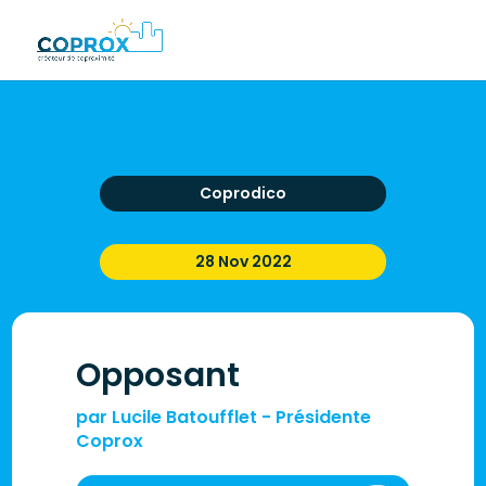
Coprodico
28 Nov 2022
Opposant
par
Lucile Batoufflet - Présidente
Coprox