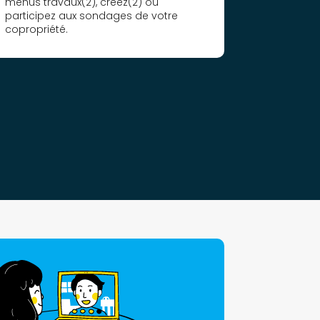
menus travaux(2), créez(2) ou
participez aux sondages de votre
copropriété.