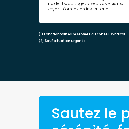
incidents, partagez avec vos voisins,
soyez informés en instantané !
(1) Fonctionnalités réservées au conseil syndical
(2) Sauf situation urgente
Sautez le 