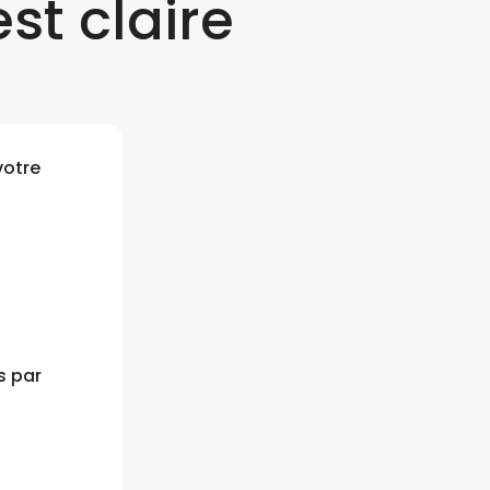
st claire
votre
s par