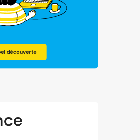
el découverte
nce