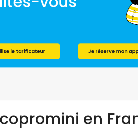
faites-vous
!
ilise le tarificateur
Je réserve mon app
 copromini en Fra