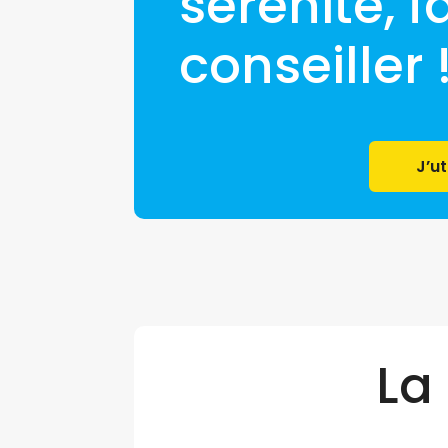
sérénité, 
conseiller 
J’ut
La