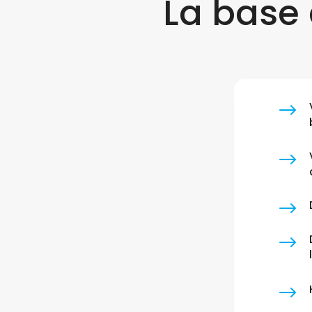
La base 
$
$
$
$
$