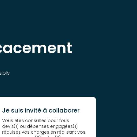
icacement
ible
Je suis invité à collaborer
Vous êtes consultés pour tous
devis(1) ou dépenses engagées(1),
réduisez vos charges en réalisant vos