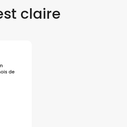
st claire
en
mois de