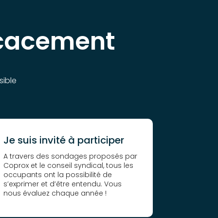
icacement
sible
Je suis invité à participer
A travers des sondages proposés par
Coprox et le conseil syndical, tous les
occupants ont la possibilité de
s’exprimer et d’être entendu. Vous
nous évaluez chaque année !