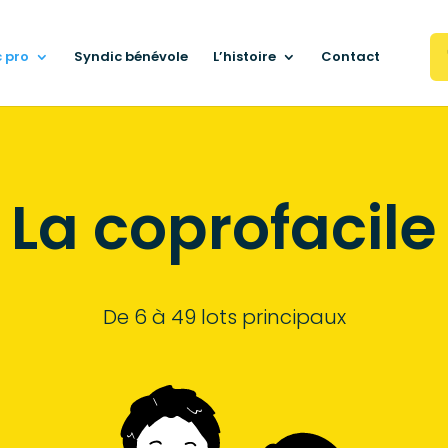
 pro
Syndic bénévole
L’histoire
Contact
La coprofacile
De 6 à 49 lots principaux