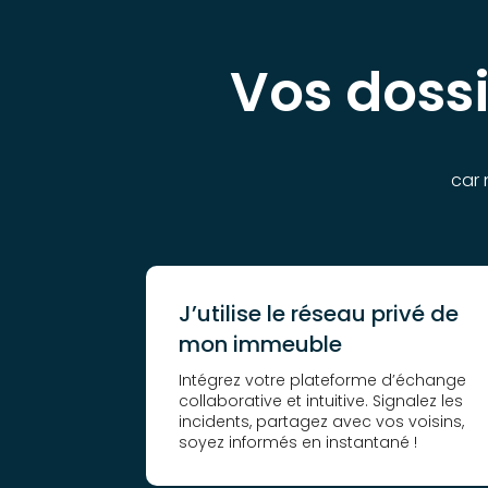
Vos doss
car 
J’utilise le réseau privé de
mon immeuble
Intégrez votre plateforme d’échange
collaborative et intuitive. Signalez les
incidents, partagez avec vos voisins,
soyez informés en instantané !