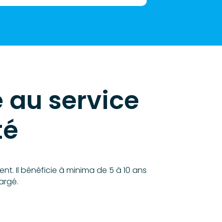
 au service
té
t. Il bénéficie à minima de 5 à 10 ans
argé.