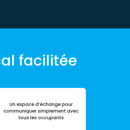
l facilitée
Un espace d’échange pour
communiquer simplement avec
tous les occupants