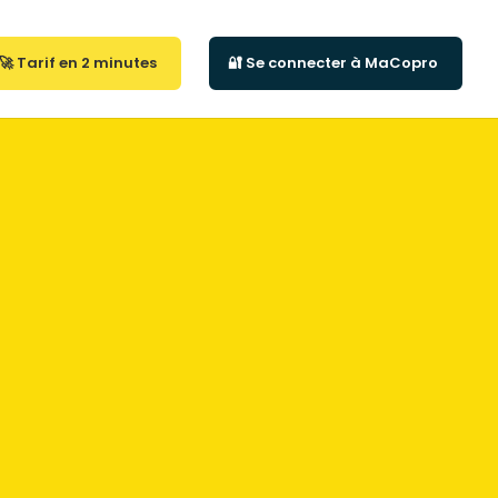
🚀 Tarif en 2 minutes
🔐 Se connecter à MaCopro