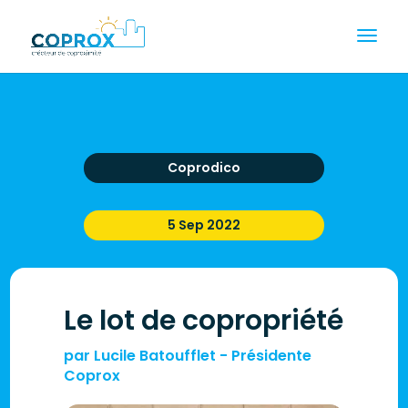
Coprodico
5 Sep 2022
Le lot de copropriété
par
Lucile Batoufflet - Présidente
Coprox