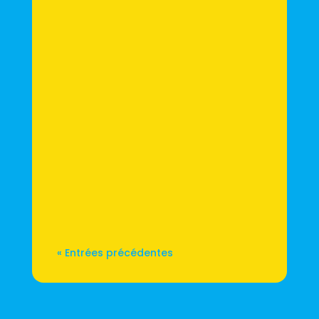
Dans le cadre de la vente d'un bien
immobilier en copropriété, le vendeur
est tenu de fournir des informations
clés à l'acquéreur lors de deux
moments distincts : lors de la
promesse de vente et avant la
signature de l'acte authentique de
vente. Premièrement, lors de...
« Entrées précédentes